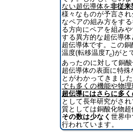
ない超伝導体を
非従来
様々なものが予言され
なペアの組み方をする
る方向にペアを組みや
する異方的な超伝導体
超伝導体です。この銅
温度(転移温度
T
)がと
c
あったのに対して銅酸化
超伝導体の表面に特殊
とがわかってきました
でも多くの機能や物理
超伝導にはさらに多く
として長年研究がされ
質としては銅酸化物超
その数は少なく
世界中
行われています。