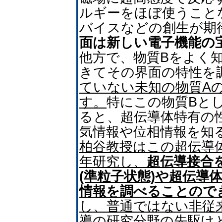
ルギーをほぼ使うこと
バイスなどの創生が期
面は新しい電子機能の
他方で、物質Bをよく
きてその界面の特性を
ていない未知の物質A
す。
特にこの物質Bと
ると、超伝導体特有の
気情報や位相情報を知
柏谷教授はこの超伝導
年研究し、
超伝導接合
(準粒子状態)や超伝導
情報を調べることので
し、普通ではない非従
導の研究分野の先駆け