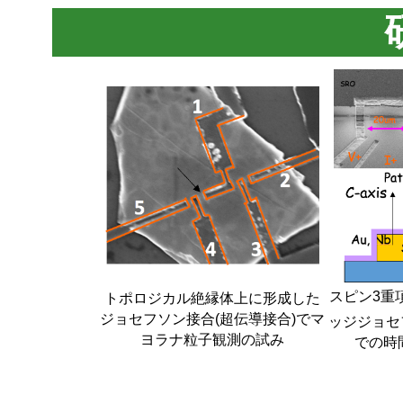
スピン3重
トポロジカル絶縁体上に形成した
ジョセフソン接合(超伝導接合)でマ
ッジジョセ
ヨラナ粒子観測の試み
での時