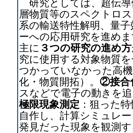
研究としては、超伝導
層物質等のスペクトロス
系の輸送特性解明、量子
ーへの応用研究を進めま
主に
３つの研究の進め方
究に使用する対象物質を
つかっていなかった高機
化・物質開拓）。
②接合
スなどで電子の動きを追
極限現象測定
：狙った特
自作し、計算シミュレー
発見だった現象を観測す