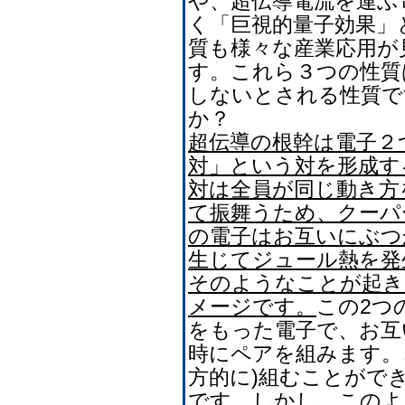
や、超伝導電流を運ぶ
く「巨視的量子効果」
質も様々な産業応用が
す。これら３つの性質
しないとされる性質で
か？
超伝導の根幹は電子２
対」という対を形成す
対は全員が同じ動き方
て振舞うため、クーパ
の電子はお互いにぶつ
生じてジュール熱を発
そのようなことが起き
メージです。
この2つ
をもった電子で、お互
時にペアを組みます。
方的に)組むことがで
です。しかし、このよ