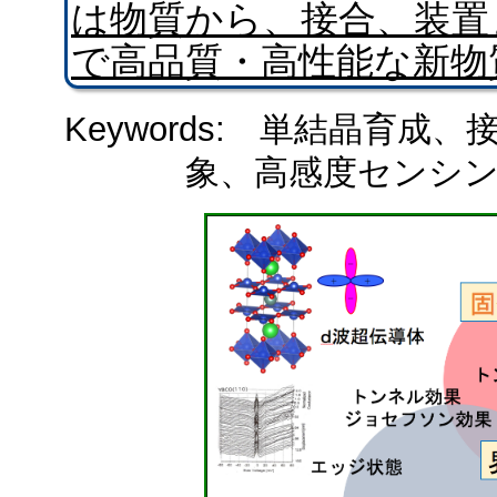
は物質から、接合、装置
で高品質・高性能な新物
Keywords: 単結晶育
象、高感度センシ