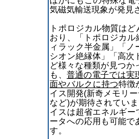
ほかにもこの特殊な電
気磁気輸送現象が発見
トポロジカル物質はど
おり、「トポロジカル
ィラック半金属」「ノ
シオン絶縁体」「高次
ど様々な種類が見つか
も、
普通の電子では実
面やバルクに持つ
特徴
イス開発(新奇メモリ
など)が期待されてい
イスは超省エネルギー
ータへの応用も可能で
す。