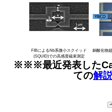
FIBによるNb系微小スクイッド
銅酸化物
(SQUID)での高感度磁束測定
※※※最近発表したC
ての
解