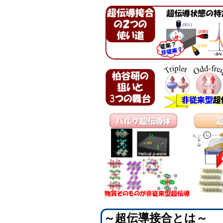
～超伝導接合とは～