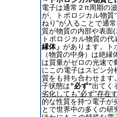
電子は通常２π周期の
が、トポロジカル物質
ねり”が入ることで通
質が物質の内部や表面(
トポロジカル物質の代
縁体」
があります。ト
（物質の中身）は絶縁体
は質量がゼロの光速で
にこの電子はスピン分
質をも持ち合わせます
子状態は
”必ず”
出てく
劣化しても”必ず”存在
的な性質を持つ電子が
とで世界中の多くの研